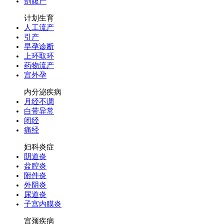
剖腹产
计划生育
人工流产
引产
早孕诊断
上环取环
药物流产
宫外孕
内分泌疾病
月经不调
白带异常
闭经
痛经
妇科炎症
阴道炎
盆腔炎
附件炎
外阴炎
尿道炎
子宫内膜炎
宫颈疾病