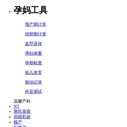
孕妈工具
预产期计算
排卵期计算
血型遗传
孕妇体重
孕期检查
胎儿发育
胎动记录
色盲测试
温馨产科
NT
唐氏筛查
四维彩超
顺产