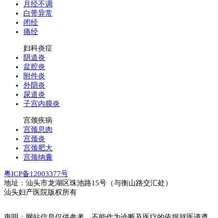
月经不调
白带异常
闭经
痛经
妇科炎症
阴道炎
盆腔炎
附件炎
外阴炎
尿道炎
子宫内膜炎
宫颈疾病
宫颈息肉
宫颈炎
宫颈肥大
宫颈纳囊
粤ICP备12003377号
地址：汕头市龙湖区珠池路15号（与衡山路交汇处）
汕头妇产医院版权所有
声明：网站信息仅供参考，不能作为诊断及医疗的依据就医请遵