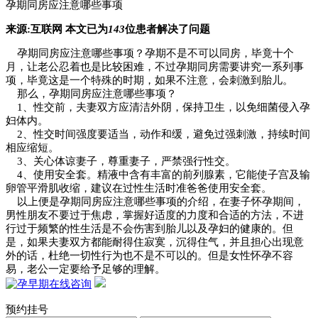
孕期同房应注意哪些事项
来源:
互联网 本文已为
143
位患者解决了问题
孕期同房应注意哪些事项？孕期不是不可以同房，毕竟十个
月，让老公忍着也是比较困难，不过孕期同房需要讲究一系列事
项，毕竟这是一个特殊的时期，如果不注意，会刺激到胎儿。
那么，孕期同房应注意哪些事项？
1、性交前，夫妻双方应清洁外阴，保持卫生，以免细菌侵入孕
妇体内。
2、性交时间强度要适当，动作和缓，避免过强刺激，持续时间
相应缩短。
3、关心体谅妻子，尊重妻子，严禁强行性交。
4、使用安全套。精液中含有丰富的前列腺素，它能使子宫及输
卵管平滑肌收缩，建议在过性生活时准爸爸使用安全套。
以上便是孕期同房应注意哪些事项的介绍，在妻子怀孕期间，
男性朋友不要过于焦虑，掌握好适度的力度和合适的方法，不进
行过于频繁的性生活是不会伤害到胎儿以及孕妇的健康的。但
是，如果夫妻双方都能耐得住寂寞，沉得住气，并且担心出现意
外的话，杜绝一切性行为也不是不可以的。但是女性怀孕不容
易，老公一定要给予足够的理解。
预约挂号