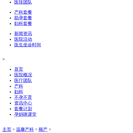
医技团队
产科套餐
助孕套餐
妇科套餐
新闻资讯
医院活动
医生坐诊时间
×
首页
医院概况
医疗团队
产科
妇科
不孕不育
资讯中心
套餐计划
孕妈咪课堂
主页
>
温馨产科
>
顺产
>