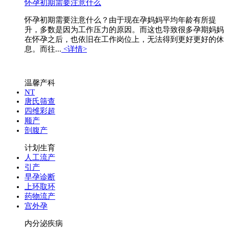
怀孕初期需要注意什么
怀孕初期需要注意什么？由于现在孕妈妈平均年龄有所提
升，多数是因为工作压力的原因。而这也导致很多孕期妈妈
在怀孕之后，也依旧在工作岗位上，无法得到更好更好的休
息。而往...
<详情>
温馨产科
NT
唐氏筛查
四维彩超
顺产
剖腹产
计划生育
人工流产
引产
早孕诊断
上环取环
药物流产
宫外孕
内分泌疾病