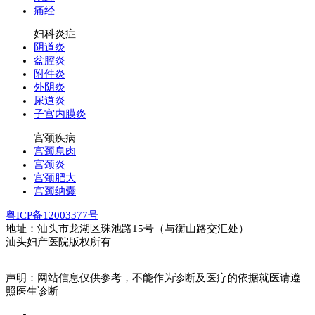
痛经
妇科炎症
阴道炎
盆腔炎
附件炎
外阴炎
尿道炎
子宫内膜炎
宫颈疾病
宫颈息肉
宫颈炎
宫颈肥大
宫颈纳囊
粤ICP备12003377号
地址：汕头市龙湖区珠池路15号（与衡山路交汇处）
汕头妇产医院版权所有
声明：网站信息仅供参考，不能作为诊断及医疗的依据就医请遵
照医生诊断