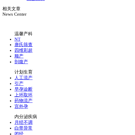
相关文章
News Center
温馨产科
NT
唐氏筛查
四维彩超
顺产
剖腹产
计划生育
人工流产
引产
早孕诊断
上环取环
药物流产
宫外孕
内分泌疾病
月经不调
白带异常
闭经