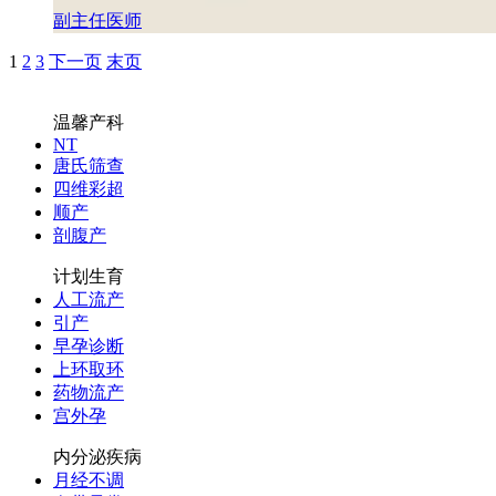
副主任医师
1
2
3
下一页
末页
温馨产科
NT
唐氏筛查
四维彩超
顺产
剖腹产
计划生育
人工流产
引产
早孕诊断
上环取环
药物流产
宫外孕
内分泌疾病
月经不调