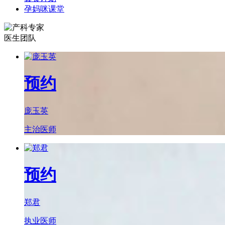
孕妈咪课堂
医生团队
预约
庞玉英
主治医师
预约
郑君
执业医师