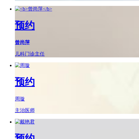
预约
曾尚萍
儿科门诊主任
预约
周璇
主治医师
预约